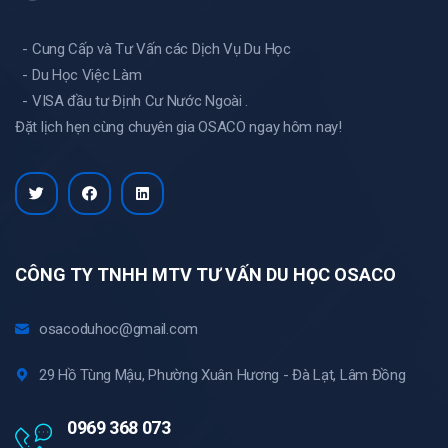
- Cung Cấp và Tư Vấn các Dịch Vụ Du Học
- Du Học Việc Làm
- VISA đầu tư Định Cư Nước Ngoài .
Đặt lịch hẹn cùng chuyên gia OSACO ngay hôm nay!
CÔNG TY TNHH MTV TƯ VẤN DU HỌC OSACO
osacoduhoc@gmail.com
29 Hồ Tùng Mậu, Phường Xuân Hương - Đà Lạt, Lâm Đồng
0969 368 073