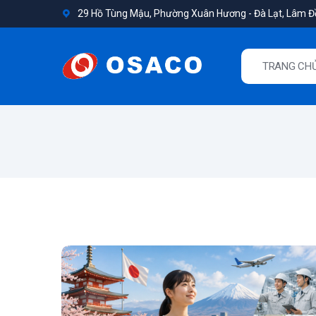
29 Hồ Tùng Mậu, Phường Xuân Hương - Đà Lạt, Lâm 
TRANG CH