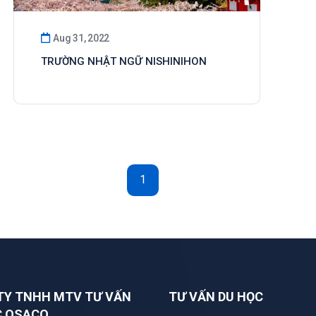
Aug 31, 2022
TRƯỜNG NHẬT NGỮ NISHINIHON
1
TY TNHH MTV TƯ VẤN
TƯ VẤN DU HỌC
C OSACO