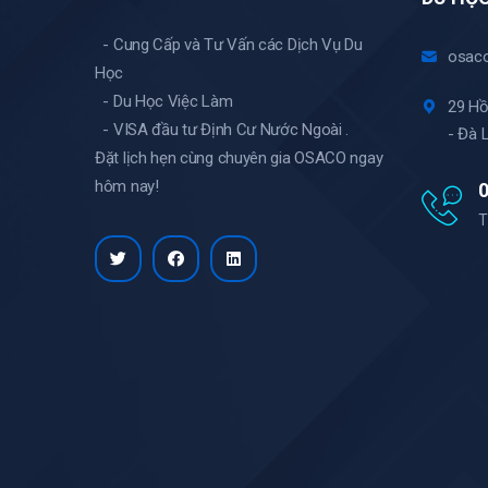
- Cung Cấp và Tư Vấn các Dịch Vụ Du
osac
Học
- Du Học Việc Làm
29 Hồ
- VISA đầu tư Định Cư Nước Ngoài .
- Đà 
Đặt lịch hẹn cùng chuyên gia OSACO ngay
hôm nay!
0
T