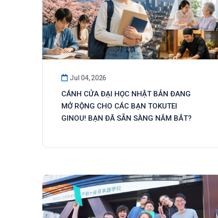
Jul 04, 2026
CÁNH CỬA ĐẠI HỌC NHẬT BẢN ĐANG
MỞ RỘNG CHO CÁC BẠN TOKUTEI
GINOU! BẠN ĐÃ SẴN SÀNG NẮM BẮT?