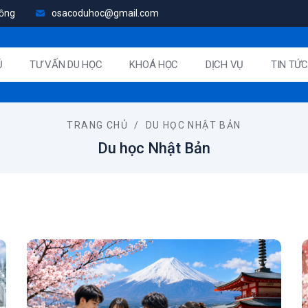
Đồng
osacoduhoc@gmail.com
Ủ
TƯ VẤN DU HỌC
KHOÁ HỌC
DỊCH VỤ
TIN TỨC
TRANG CHỦ
/
DU HỌC NHẬT BẢN
Du học Nhật Bản