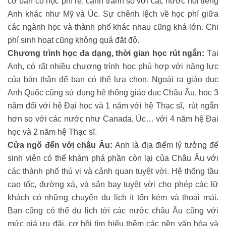
cơ bản có học phí rẻ, cạnh tranh so với các nước nói tiếng
Anh khác như Mỹ và Úc. Sự chênh lệch về học phí giữa
các ngành học và thành phố khác nhau cũng khá lớn. Chi
phí sinh hoạt cũng không quá đắt đỏ.
Chương trình học đa dạng, thời gian học rút ngắn:
Tại
Anh, có rất nhiều chương trình học phù hợp với năng lực
của bản thân để bạn có thể lựa chọn. Ngoài ra giáo dục
Anh Quốc cũng sử dụng hệ thống giáo dục Châu Âu, học 3
năm đối với hệ Đại học và 1 năm với hệ Thạc sĩ, rút ngắn
hơn so với các nước như Canada, Úc… với 4 năm hệ Đại
học và 2 năm hệ Thạc sĩ.
Cửa ngõ đến với châu Âu:
Anh là địa điểm lý tưởng để
sinh viên có thể khám phá phần còn lại của Châu Âu với
các thành phố thú vị và cảnh quan tuyệt vời. Hệ thống tầu
cao tốc, đường xá, và sân bay tuyệt vời cho phép các lữ
khách có những chuyến du lịch ít tốn kém và thoải mái.
Bạn cũng có thể du lịch tới các nước châu Âu cũng với
mức giá ưu đãi, cơ hội tìm hiểu thêm các nền văn hóa và