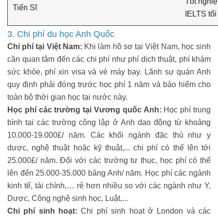
Tốt nghiệ
Tiến Sĩ
IELTS tối
3. Chi phí du học Anh Quốc
Chi phí tại Việt Nam:
Khi làm hồ sơ tại Việt Nam, học sinh
cần quan tâm đến các chi phí như phí dịch thuật, phí khám
sức khỏe, phí xin visa và vé máy bay. Lãnh sự quán Anh
quy định phải đóng trước học phí 1 năm và bảo hiểm cho
toàn bộ thời gian học tại nước này.
Học phí các trường tại Vương quốc Anh:
Học phí trung
bình tại các trường công lập ở Anh dao động từ khoảng
10.000-19.000£/ năm. Các khối ngành đặc thù như y
dược, nghệ thuật hoặc kỹ thuật,... chi phí có thể lên tới
25.000£/ năm. Đối với các trường tư thục, học phí có thể
lên đến 25.000-35.000 bảng Anh/ năm. Học phí các ngành
kinh tế, tài chính,… rẻ hơn nhiều so với các ngành như Y,
Dược, Công nghệ sinh học, Luật,...
Chi phí sinh hoạt:
Chi phí sinh hoạt ở London và các