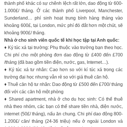
thành phố khác có sự chênh lệch rất lớn, dao động từ 600-
1.000£/ tháng. Ở các thành phố Liverpool, Manchester,
Sunderland… phí sinh hoạt trung bình hàng tháng vào
khoảng 600£, tại London, mức phí đó đắt hơn một chút, sẽ
khoảng 900£/ tháng.
Nhà ở cho sinh viên quốc tế khi học tập tại Anh quốc:
♦ Ký túc xá tại trường: Phụ thuộc vào trường bạn theo học.
Chi phí cho một phòng đơn dao động từ £400 đến £700
/tháng (đã bao gồm tiền điện, nước, gas, Internet…).
♦ Ký túc xá tư nhân: Cao hơn so với kí túc xá trong các
trường đại học nhưng vẫn rẻ so với giá thuê căn hộ.
♦ Thuê căn hộ tư nhân: Dao động từ £500 đến £700/ tháng
đối với các căn hộ một phòng
♦ Shared apartment, nhà ở cho du học sinh: Có thể thuê
nhà theo nhóm, các bạn có thể share tiền nhà, điện nước,
internet (50£/ tháng), nấu ăn chung. Chi phí dao động 800-
1.200£/ căn/ tháng (24-36 triệu) nếu ở ngoài London và