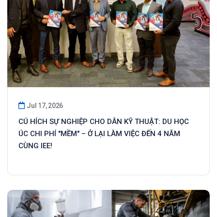
Jul 17, 2026
CÚ HÍCH SỰ NGHIỆP CHO DÂN KỸ THUẬT: DU HỌC
ÚC CHI PHÍ "MỀM" – Ở LẠI LÀM VIỆC ĐẾN 4 NĂM
CÙNG IEE!