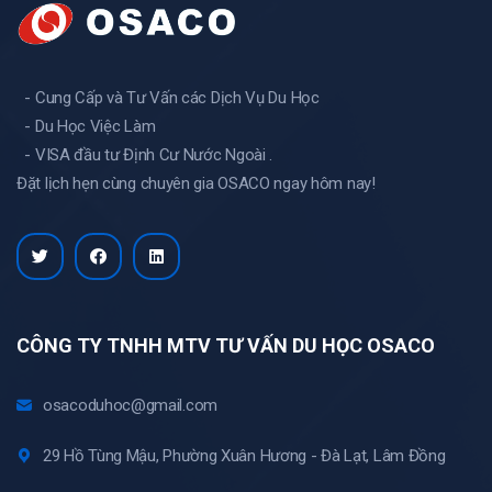
- Cung Cấp và Tư Vấn các Dịch Vụ Du Học
- Du Học Việc Làm
- VISA đầu tư Định Cư Nước Ngoài .
Đặt lịch hẹn cùng chuyên gia OSACO ngay hôm nay!
CÔNG TY TNHH MTV TƯ VẤN DU HỌC OSACO
osacoduhoc@gmail.com
29 Hồ Tùng Mậu, Phường Xuân Hương - Đà Lạt, Lâm Đồng